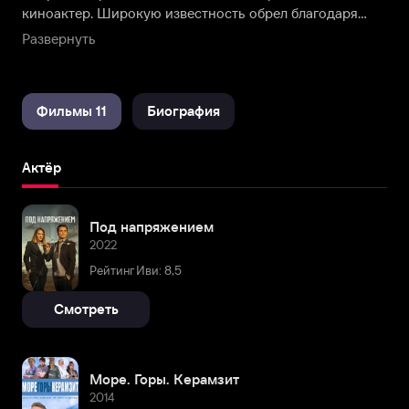
киноактер. Широкую известность обрел благодаря
роли в сериале «След».
Развернуть
Фильмы 11
Биография
Актёр
Под напряжением
2022
Рейтинг Иви: 8,5
Смотреть
Море. Горы. Керамзит
2014