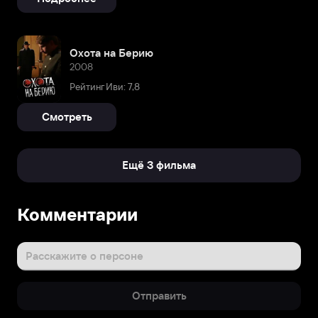
Охота на Берию
2008
Рейтинг Иви: 7,8
Смотреть
Ещё 3 фильма
Биография
Комментарии
Родился
24
декабря
Расскажите о персоне
1976
года
Отправить
в
Одессе.