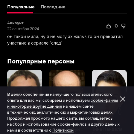
Его
Популярные
Последние
мать
–
Аккаунт
известная
0
22 сентября 2024
актриса
он такой мили, ну я не могу эх жаль что он прекратил
Людмила
участвие в сериале "след"
Солоденко.
В
детстве
Популярные персоны
он
был
активным
и
разносторонним
В целях обеспечения наилучшего пользовательского
ребенком.
опыта для вас мы собираем и используем
cookie-файлы
Андрей
и некоторые другие данные
на нашем сайте
серьезно
в технических, аналитических и маркетинговых целях.
занимался
Продолжая просмотр нашего сайта, вы соглашаетесь
силовым
на сбор и использование cookie-файлов и других данных
Виталий Шляппо
Сергей Бурунов
Тина Канделаки
троеборьем
нами в соответствии с
Политикой