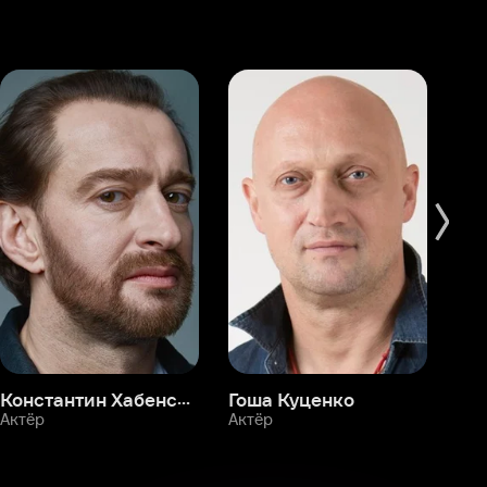
Константин Хабенский
Гоша Куценко
Фёдор Бондарчук
П
Актёр
Актёр
Ак