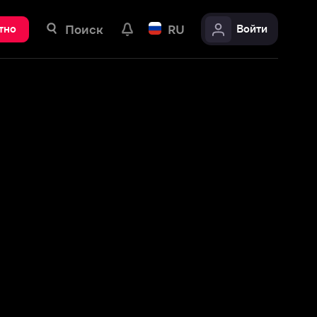
ск
RU
Войти