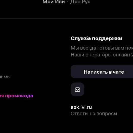
окода
ask.ivi.ru
Ответы на вопросы
Скачайте из
Откройте в
Все устройства
RuStore
AppGallery
с мы собираем и используем
cookie-файлы и некоторые другие да
 сайта, вы соглашаетесь на сбор и использование cookie-файлов 