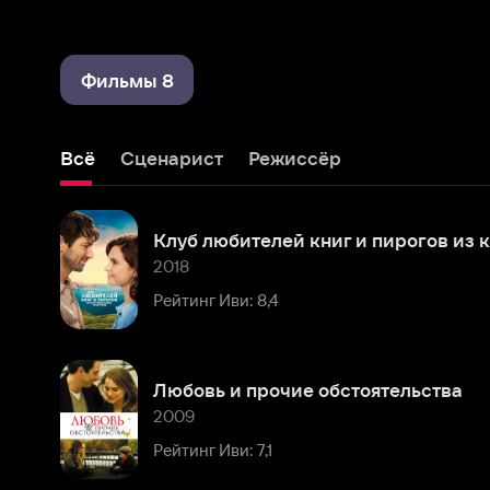
Фильмы 8
Всё
Сценарист
Режиссёр
Клуб любителей книг и пирогов из картофельных очистков
2018
Рейтинг Иви: 8,4
Любовь и прочие обстоятельства
2009
Рейтинг Иви: 7,1
Чужой билет (Amediateka)
2000
Рейтинг Иви: 8,0