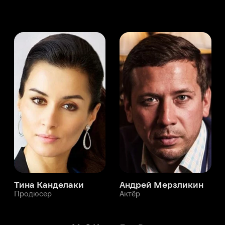
а Канделаки
Андрей Мерзликин
юсер
Актёр
Актёр
Мой Иви
Дон Рус
Служба поддержки
Мы всегда готовы вам помочь.
Наши операторы онлайн 24/7
Написать в чате