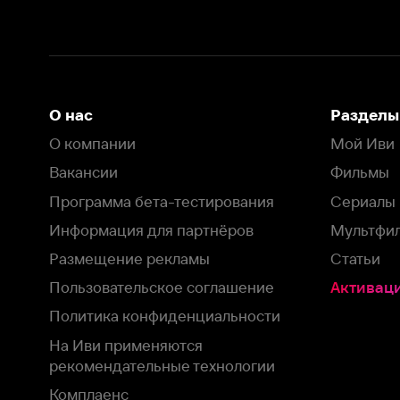
Размещение рекламы
Статьи
Пользовательское соглашение
Активация пром
Политика конфиденциальности
На Иви применяются
рекомендательные технологии
Комплаенс
Оставить отзыв
Загрузить в
Доступно в
Смотрите на
App Store
Google Play
Smart TV
В целях обеспечения наилучшего пользовательского опыта для ва
аналитических и маркетинговых целях. Продолжая просмотр нашего
©
2026
ООО «Иви.ру»