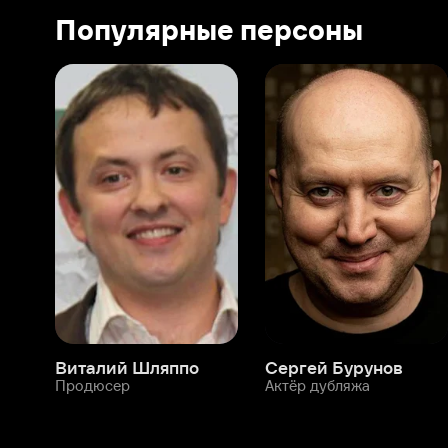
Виталий Шляппо
Сергей Бурунов
Тин
Продюсер
Актёр дубляжа
Прод
О нас
Разделы
О компании
Мой Иви
Вакансии
Фильмы
Программа бета-тестирования
Сериалы
Информация для партнёров
Мультфильмы