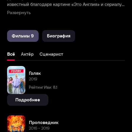
известный благодаря картине «Это Англия» и сериалу
о трудных подростках со сверхъестественными
Развернуть
способностями «Отбросы». Обладатель телевизионной
премии Virgin Media и SFX Awards.
Фильмы 9
Биография
Всё
Актёр
Сценарист
Голяк
2019
Рейтинг Иви: 8,1
Подробнее
Проповедник
2016 – 2019