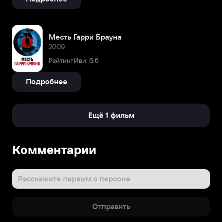
Месть Гарри Брауна
2009
Рейтинг Иви: 6,6
Подробнее
Ещё 1 фильм
Биография
Комментарии
Джозеф
Гилган
родился
Расскажите первым о персоне
9
марта
Отправить
1984
года