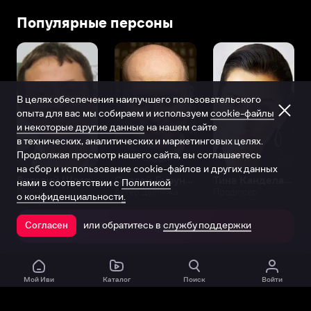
в
Популярные персоны
Чорли
(графство
Ланкашир,
Великобритания).
Он
В целях обеспечения наилучшего пользовательского
стал
опыта для вас мы собираем и используем
cookie-файлы
первым
и некоторые другие данные
на нашем сайте
ребенком
в технических, аналитических и маркетинговых целях.
в
Продолжая просмотр нашего сайта, вы соглашаетесь
семье
на сбор и использование cookie-файлов и других данных
Эндрю
Виталий Шляппо
Сергей Бурунов
Тина Канделаки
нами в соответствии с
Политикой
Продюсер
Актёр дубляжа
Продюсер
и
о конфиденциальности.
Джудит
или обратитесь в
службу поддержки
Гилган,
Согласен
Открыть в приложении
у
которых
позднее
Мой Иви
Каталог
Поиск
Войти
родилось
еще