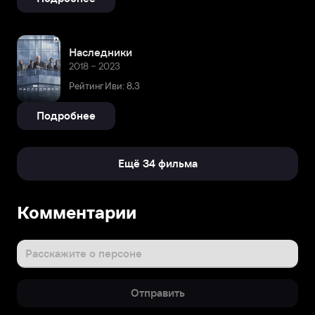
Наследники
2018 – 2023
Рейтинг Иви: 8,3
Подробнее
Ещё 34 фильма
Биография
Комментарии
Эдриан
родился
14
Расскажите о персоне
апреля
1973
Отправить
года
в