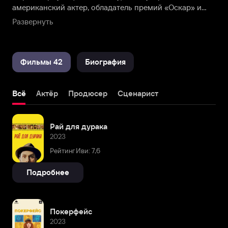
американский актер, обладатель премий «Оскар» и
«Сезар» за главную роль в военной драме «Пианист».
Развернуть
Также известен работами в фильмах «Тонкая красная
линия», «Учитель на замену».
Фильмы 42
Биография
Всё
Актёр
Продюсер
Сценарист
Рай для дурака
2023
Рейтинг Иви: 7,6
Подробнее
Покерфейс
2023