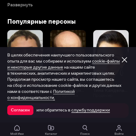
ребенком
Развернуть
с
буйным
Популярные персоны
воображением.
С
юных
лет
малыш
В целях обеспечения наилучшего пользовательского
создал
опыта для вас мы собираем и используем
cookie-файлы
собственное
и некоторые другие данные
на нашем сайте
шоу
в технических, аналитических и маркетинговых целях.
и
Продолжая просмотр нашего сайта, вы соглашаетесь
выступал
на сбор и использование cookie-файлов и других данных
с
Виталий Шляппо
Сергей Бурунов
Тина Канделаки
нами в соответствии с
Политикой
Продюсер
Актёр дубляжа
Продюсер
фокусами
о конфиденциальности.
на
детских
или обратитесь в
службу поддержки
Согласен
Открыть в приложении
праздниках.
Эдриан
часто
Мой Иви
Каталог
Поиск
Войти