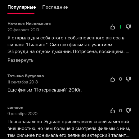
Нью-
Популярные
Последние
Йорке
в
Наталья Никольская
семье
1
20 февраля 2019
фотожурналистки
Я открыла для себя этого необыкновенного актера в
Сильвии
фильме "Пианист". Смотрю фильмы с участием
Плачи
Э.Броуди на одном дыхании. Потрясена, восхищена. С
и
длинны...
учителя
Развернуть
истории
и
Татьяна Бутусова
0
художника
11 сентября 2018
Элиота
Еще фильм "Потерпевший" 2010г.
Броуди.
Эдриан
рос
somoon
0
9 декабря 2020
необычайно
«диким»
Первоначально Эдриан привлек меня своей заметной
и
внешностью, но чем больше я смотрела фильмы с ним,
непослушным
тем сильнее понимала его великий актерский талант....