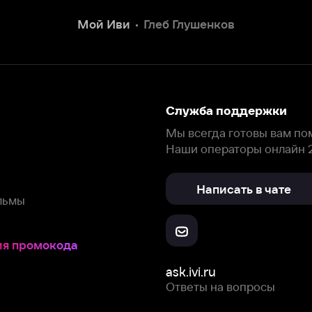
Написать в чате
окода
ask.ivi.ru
Ответы на вопросы
Скачайте из
Откройте в
Все устройства
RuStore
AppGallery
с мы собираем и используем
cookie-файлы и некоторые другие да