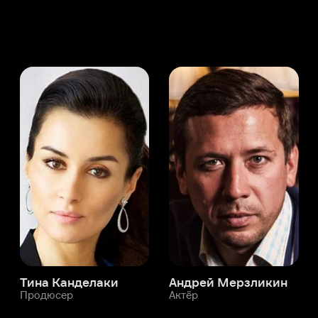
а Канделаки
Андрей Мерзликин
юсер
Актёр
Актёр
Мой Иви
Глеб Глушенков
Служба поддержки
Мы всегда готовы вам помочь.
Наши операторы онлайн 24/7