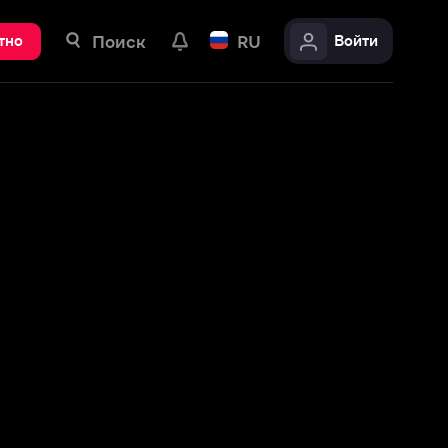
ск
RU
Войти