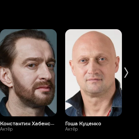
Константин Хабенский
Гоша Куценко
Фёдор Бондарчук
П
Актёр
Актёр
Ак