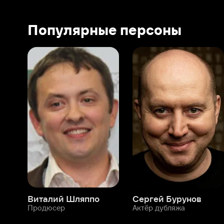
Виталий Шляппо
Сергей Бурунов
Тин
Продюсер
Актёр дубляжа
Прод
О нас
Разделы
О компании
Мой Иви
Вакансии
Фильмы
Программа бета-тестирования
Сериалы