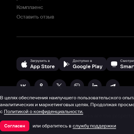
аналитических и маркетинговых целях. Продолжая просмотр нашего
©
2026
ООО «Иви.ру»
с
Политикой о конфиденциальности.
HBO ® and related service marks are the property of Home 
или обратитесь в
службу поддержки
Согласен