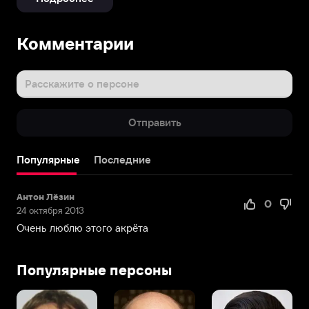
Биография
Комментарии
Помимо
Ильи
в
Расскажите о персоне
семье
шорника
Отправить
Льва
Нафтуловича
Клявера
Популярные
Последние
и
домохозяйки
Антон Лёзин
Клары
0
24 октября 2013
Борисовны
Очень люблю этого акрёта
Клявер
росла
старшая
Популярные персоны
дочь.
Семья
жила