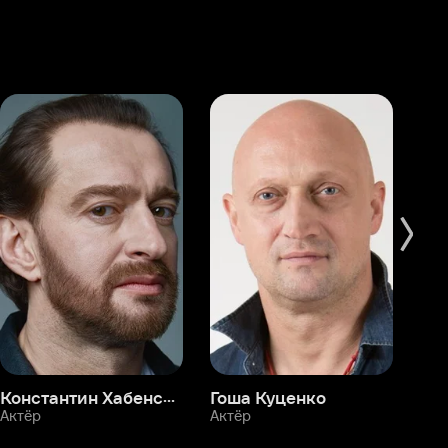
Константин Хабенский
Гоша Куценко
Фёдор Бондарчук
П
Актёр
Актёр
Ак