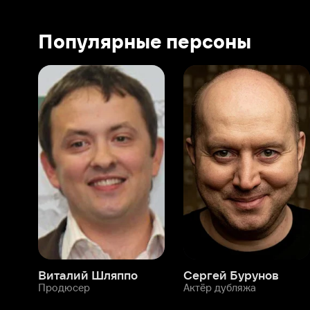
Виталий Шляппо
Сергей Бурунов
Тин
Продюсер
Актёр дубляжа
Прод
О нас
Разделы
О компании
Мой Иви
Вакансии
Фильмы
Программа бета-тестирования
Сериалы