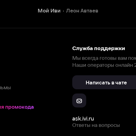
Написать в чате
окода
ask.ivi.ru
Ответы на вопросы
Скачайте из
Откройте в
Все устройства
RuStore
AppGallery
с мы собираем и используем
cookie-файлы и некоторые другие да