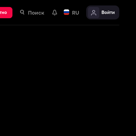
ск
RU
Войти