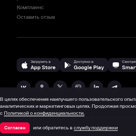
аналитических и маркетинговых целях. Продолжая просмотр нашего
©
2026
ООО «Иви.ру»
с
Политикой о конфиденциальности.
HBO ® and related service marks are the property of Home 
или обратитесь в
службу поддержки
Согласен