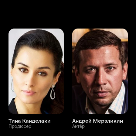
а Канделаки
Андрей Мерзликин
юсер
Актёр
Актёр
Мой Иви
Леон Автаев
Служба поддержки
Мы всегда готовы вам помочь.
Наши операторы онлайн 24/7