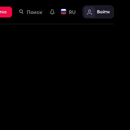
ск
RU
Войти