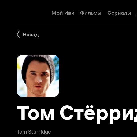
Мой Иви
Фильмы
Сериалы
Детям
Назад
Том Стёррид
Tom Sturridge