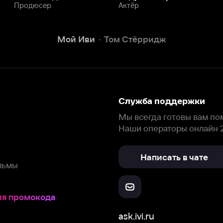
Написать в чате
окода
ask.ivi.ru
Ответы на вопросы
Скачайте из
Откройте в
Все устройства
RuStore
AppGallery