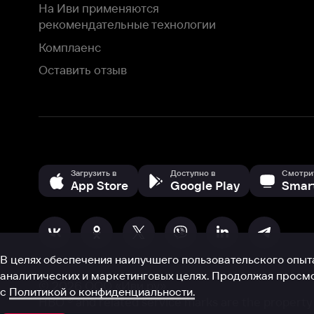
В целях обеспечения наилучшего пользовательского опыта для ва
аналитических и маркетинговых целях. Продолжая просмотр нашего
©
2026
ООО «Иви.ру»
с
Политикой о конфиденциальности.
HBO ® and related service marks are the property of Home 
или обратитесь в
службу поддержки
Согласен