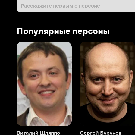
Виталий Шляппо
Сергей Бурунов
Тин
Продюсер
Актёр дубляжа
Прод
О нас
Разделы
О компании
Мой Иви
Вакансии
Фильмы