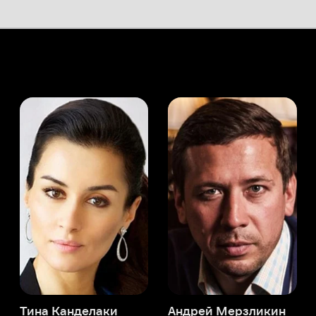
а Канделаки
Андрей Мерзликин
юсер
Актёр
Актёр
Мой Иви
Том Стёрридж
Служба поддержки
Мы всегда готовы вам помочь.
Наши операторы онлайн 24/7