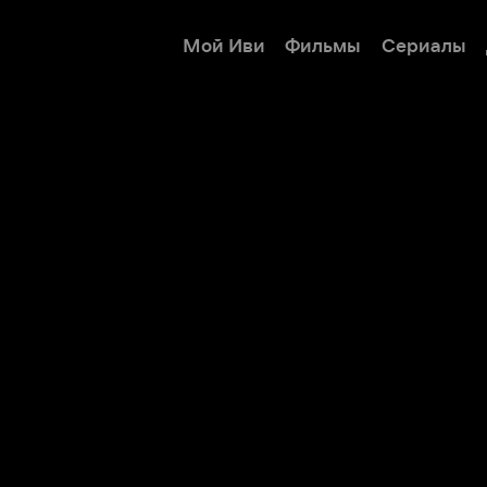
Мой Иви
Фильмы
Сериалы
Детям