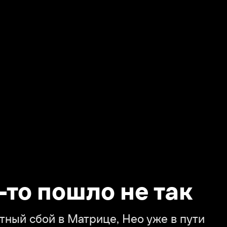
 пошло не так
бой в Матрице, Нео уже в пути
й Иви»