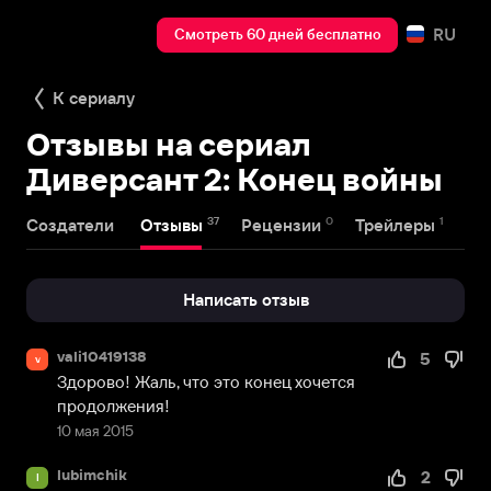
RU
Смотреть 60 дней бесплатно
К сериалу
Отзывы на сериал
Диверсант 2: Конец войны
37
0
1
Создатели
Отзывы
Рецензии
Трейлеры
На
Написать отзыв
vali10419138
5
v
Здорово! Жаль, что это конец хочется 
продолжения!
10 мая 2015
lubimchik
2
l