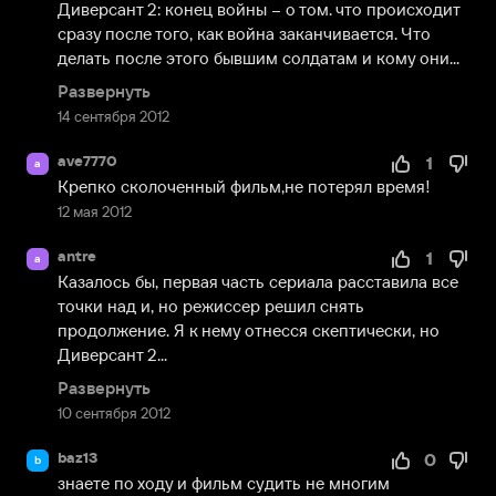
Диверсант 2: конец войны – о том. что происходит 
сразу после того, как война заканчивается. Что 
делать после этого бывшим солдатам и кому они...
Развернуть
14 сентября 2012
ave7770
1
a
Крепко сколоченный фильм,не потерял время!
12 мая 2012
antre
1
a
Казалось бы, первая часть сериала расставила все 
точки над и, но режиссер решил снять 
продолжение. Я к нему отнесся скептически, но 
Диверсант 2...
Развернуть
10 сентября 2012
baz13
0
b
знаете по ходу и фильм судить не многим  