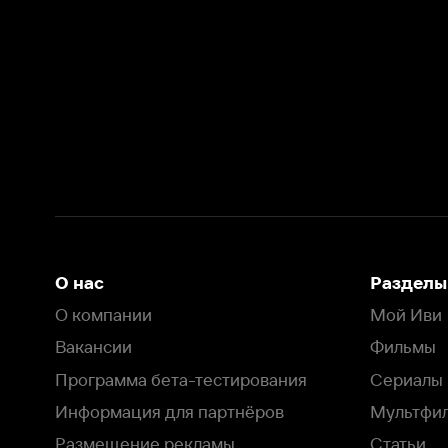
О нас
Разделы
О компании
Мой Иви
Вакансии
Фильмы
Программа бета-тестирования
Сериалы
Информация для партнёров
Мультфильмы
Размещение рекламы
Статьи
Пользовательское соглашение
Активация пром
Политика конфиденциальности
На Иви применяются
рекомендательные технологии