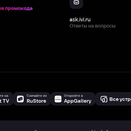
Скачайте из
Откройте в
Все устройства
RuStore
AppGallery
с мы собираем и используем
cookie-файлы и некоторые другие да
 сайта, вы соглашаетесь на сбор и использование cookie-файлов 
Box Office, Inc