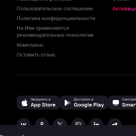
Комплаенс
Оставить отзыв
Загрузить в
Доступно в
Смотрите на
App Store
Google Play
Smart TV
В целях обеспечения наилучшего пользовательского опыта для ва
аналитических и маркетинговых целях. Продолжая просмотр нашего
©
2026
ООО «Иви.ру»
с
Политикой о конфиденциальности.
HBO ® and related service marks are the property of Home 
или обратитесь в
службу поддержки
Согласен