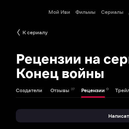
Мой Иви
Фильмы
Сериалы
Детям
К сериалу
Рецензии на сериал
Конец войны
37
0
1
Создатели
Отзывы
Рецензии
Трейлеры
Написать реце