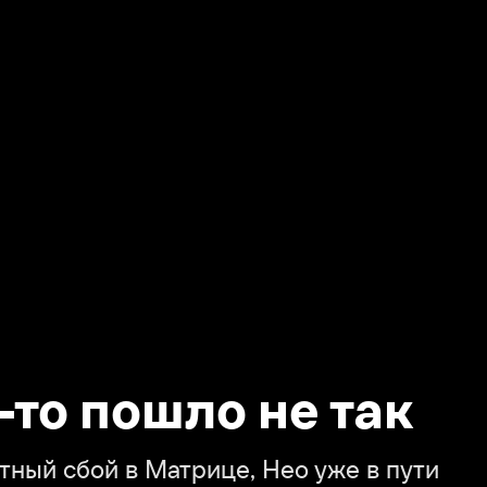
 пошло не так
бой в Матрице, Нео уже в пути
й Иви»