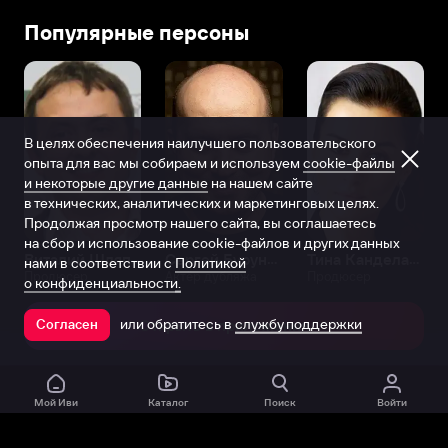
семье
Популярные персоны
инженера
и
биолога
22
октября
В целях обеспечения наилучшего пользовательского
1965
опыта для вас мы собираем и используем
cookie-файлы
года
и некоторые другие данные
на нашем сайте
в
в технических, аналитических и маркетинговых целях.
Минске,
Продолжая просмотр нашего сайта, вы соглашаетесь
Белоруссии.
на сбор и использование cookie-файлов и других данных
Уже
Виталий Шляппо
Сергей Бурунов
Тина Канделаки
нами в соответствии с
Политикой
Продюсер
Актёр дубляжа
Продюсер
в
о конфиденциальности.
9
или обратитесь в
службу поддержки
лет
Согласен
Открыть в приложении
маленького
Дмитрия
увидел
Мой Иви
Каталог
Поиск
Войти
ассистент
по