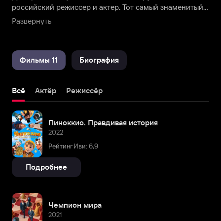
российский режиссер и актер. Тот самый знаменитый
Буратино из советской сказки-экранизации
Развернуть
«Приключения Буратино».
Фильмы 11
Биография
Всё
Актёр
Режиссёр
Пиноккио. Правдивая история
2022
Рейтинг Иви: 6,9
Подробнее
Чемпион мира
2021