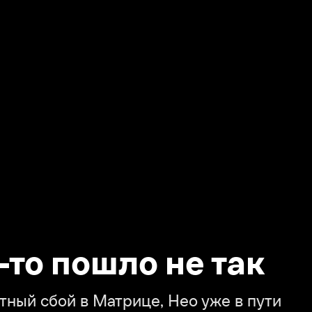
 пошло не так
бой в Матрице, Нео уже в пути
й Иви»