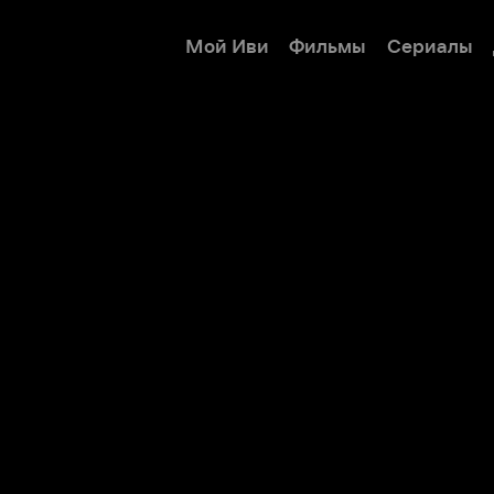
Мой Иви
Фильмы
Сериалы
Детям